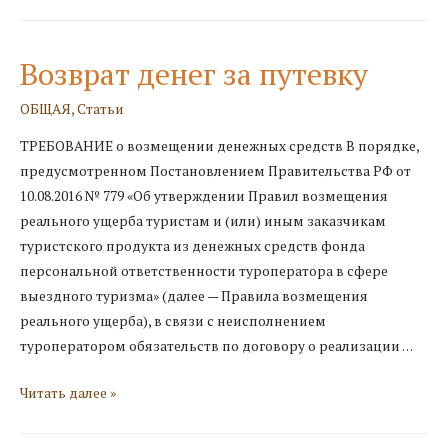
брака
и
взыскание
Возврат денег за путевку
алиментов.
Иск
ОБЩАЯ
,
Статьи
в
ТРЕБОВАНИЕ о возмещении денежных средств В порядке,
суд
предусмотренном Постановлением Правительства РФ от
10.08.2016 № 779 «Об утверждении Правил возмещения
реального ущерба туристам и (или) иным заказчикам
туристского продукта из денежных средств фонда
персональной ответственности туроператора в сфере
выездного туризма» (далее — Правила возмещения
реального ущерба), в связи с неисполнением
туроператором обязательств по договору о реализации …
Возврат
Читать далее »
денег
за