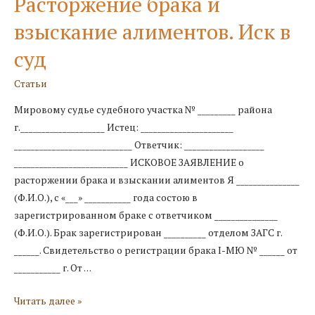
Расторжение брака и
взыскание алиментов. Иск в
суд
Статьи
Мировому судье судебного участка № _________ района
г.____________________ Истец: ______________________
____________________________ Ответчик: ___________________
___________________________ ИСКОВОЕ ЗАЯВЛЕНИЕ о
расторжении брака и взыскании алиментов Я _______________
(Ф.И.О.), с «___» ___________ года состою в
зарегистрированном браке с ответчиком _______________
(Ф.И.О.). Брак зарегистрирован __________ отделом ЗАГС г.
______. Свидетельство о регистрации брака I-МЮ № ______ от
___________ г. От …
Расторжение
Читать далее »